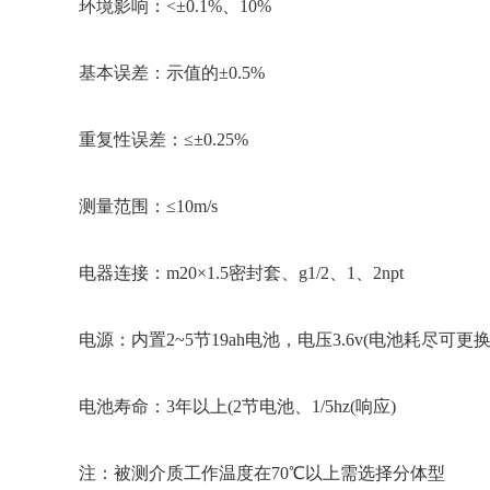
环境影响：<±0.1%、10%
基本误差：示值的±0.5%
重复性误差：≤±0.25%
测量范围：≤10m/s
电器连接：m20×1.5密封套、g1/2、1、2npt
电源：内置2~5节19ah电池，电压3.6v(电池耗尽可更换
电池寿命：3年以上(2节电池、1/5hz(响应)
注：被测介质工作温度在70℃以上需选择分体型