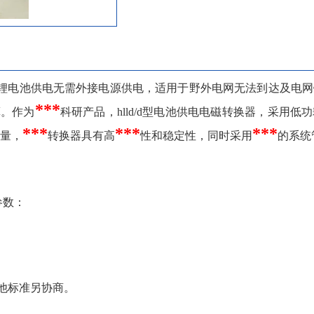
内部锂电池供电无需外接电源供电，适用于野外电网无法到达及电
***
算。作为
科研产品，hlld/d型电池供电电磁转换器，采用低
***
***
***
量，
转换器具有高
性和稳定性，同时采用
的系统
参数：
其他标准另协商。