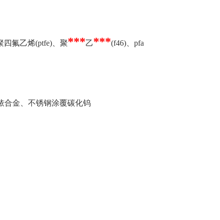
***
***
乙烯(ptfe)、聚
乙
(f46)、pfa
铂/铱合金、不锈钢涂覆碳化钨